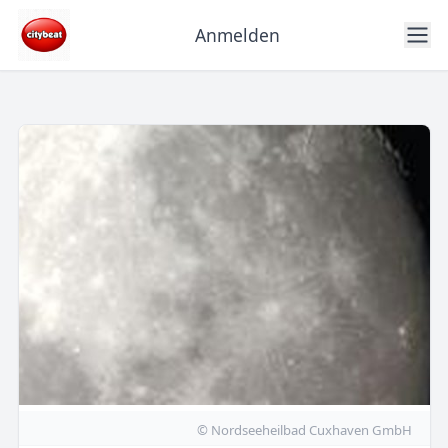
Anmelden
© Nordseeheilbad Cuxhaven GmbH