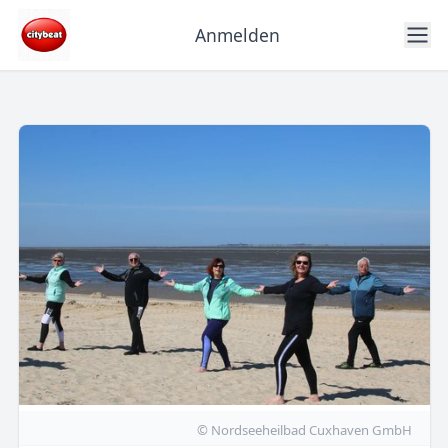
Anmelden
© Nordseeheilbad Cuxhaven GmbH