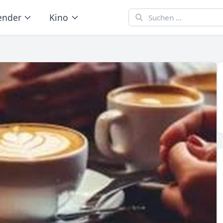
ender
Kino