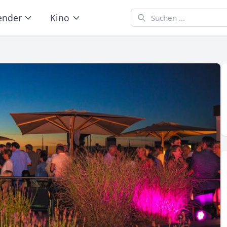
ender
Kino