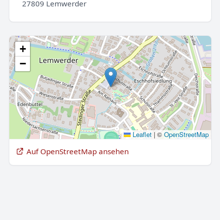
27809 Lemwerder
+
−
Leaflet
|
©
OpenStreetMap
Auf OpenStreetMap ansehen