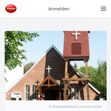
Anmelden
© Nordseeheilbad Cuxhaven GmbH