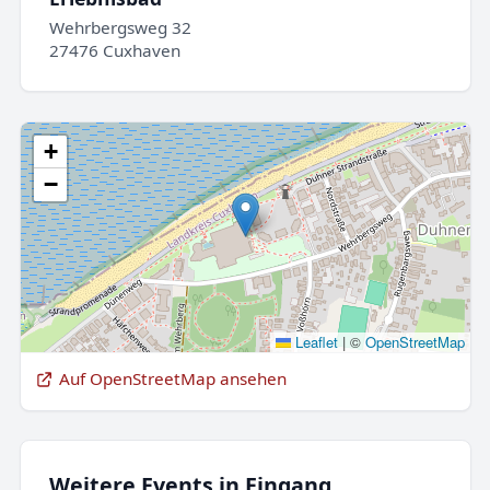
Wehrbergsweg 32
27476 Cuxhaven
+
−
Leaflet
|
©
OpenStreetMap
Auf OpenStreetMap ansehen
Weitere Events in Eingang