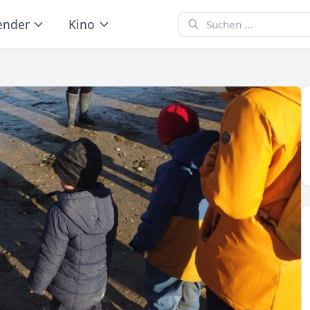
ender
Kino