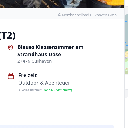
© Nordseeheilbad Cuxhaven GmbH
(T2)
Blaues Klassenzimmer am
Strandhaus Döse
27476 Cuxhaven
Freizeit
Outdoor & Abenteuer
KI-klassifiziert
(hohe Konfidenz)