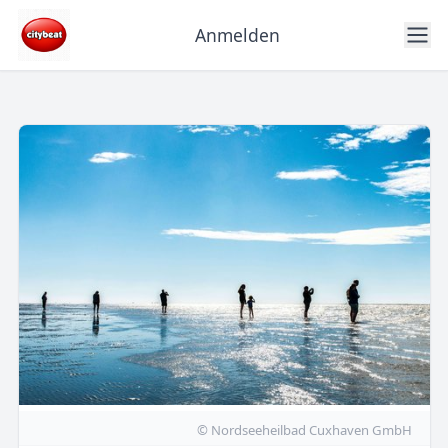
Anmelden
© Nordseeheilbad Cuxhaven GmbH