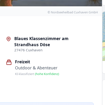
© Nordseeheilbad Cuxhaven GmbH
Blaues Klassenzimmer am
Strandhaus Döse
27476 Cuxhaven
Freizeit
Outdoor & Abenteuer
KI-klassifiziert
(hohe Konfidenz)