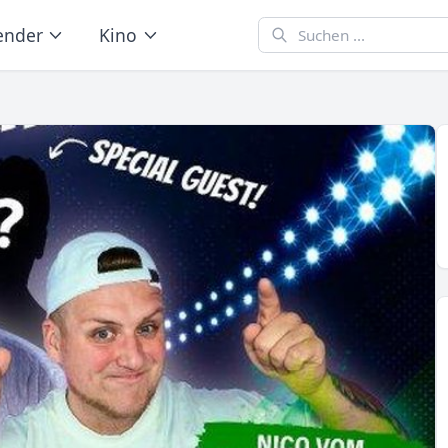
ender
Kino