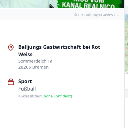
© Die Balljungs-Gastro UG
Balljungs Gastwirtschaft bei Rot
Weiss
Sommerdeich 1a
28205 Bremen
Sport
Fußball
KI-klassifiziert
(hohe Konfidenz)