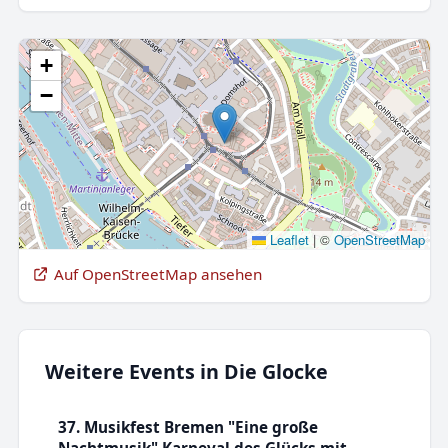
+
−
Leaflet
|
©
OpenStreetMap
Auf OpenStreetMap ansehen
Weitere Events in Die Glocke
37. Musikfest Bremen "Eine große