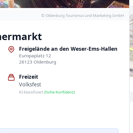
© Oldenburg Tourismus und Marketing GmbH
mermarkt
Freigelände an den Weser-Ems-Hallen
Europaplatz 12
26123 Oldenburg
Freizeit
Volksfest
KI-klassifiziert
(hohe Konfidenz)