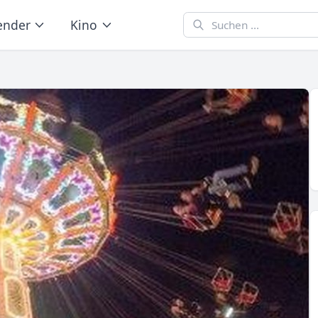
ender
Kino