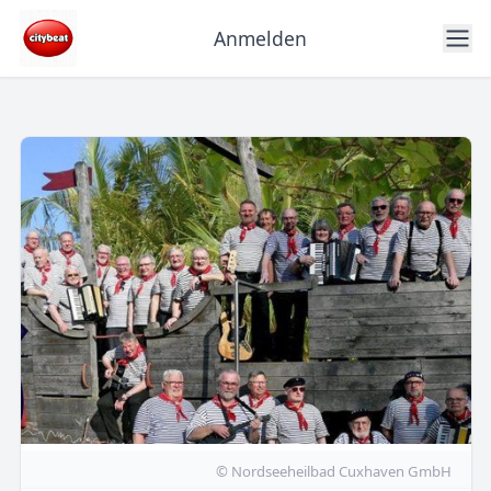
Anmelden
© Nordseeheilbad Cuxhaven GmbH