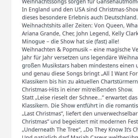
Weihnachtssongs sorgen für Gänsehautmome
In England und den USA sind Christmas-Shows
dieses besondere Erlebnis auch Deutschland. 
Weihnachtshits aller Zeiten: Von Queen, Wha
Ariana Grande, Cher, John Legend, Kelly Clar
Minogue – die Show hat sie (fast) alle!
Weihnachten & Popmusik – eine magische V
Jahr für Jahr versetzen uns legendäre Weihna
großen Musikstars haben mindestens einen u
und genau diese Songs bringt „All I Want For
Klassikern bis hin zu aktuellen Chartstürmer
Christmas-Hits in einer mitreißenden Show.
Statt „Leise rieselt der Schnee…“ erwartet d
Klassikern. Die Show entführt in die roman
„Last Christmas“, liefert den unverwechselb
Christmas“ und begeistert mit modernen Fes
„Underneath The Tree“, „Do They Know It’s C
Und natürlich darf Mariah Careys weltberühmte