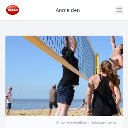
Anmelden
© Nordseeheilbad Cuxhaven GmbH