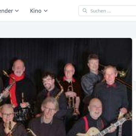
ender
Kino