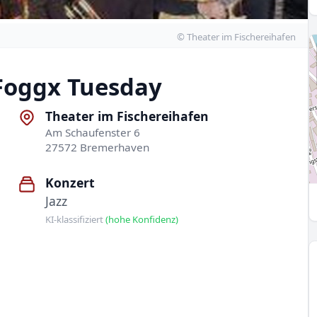
© Theater im Fischereihafen
Foggx Tuesday
Theater im Fischereihafen
Am Schaufenster 6
27572 Bremerhaven
Konzert
Jazz
KI-klassifiziert
(hohe Konfidenz)