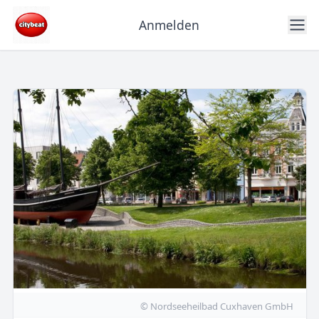
Anmelden
© Nordseeheilbad Cuxhaven GmbH