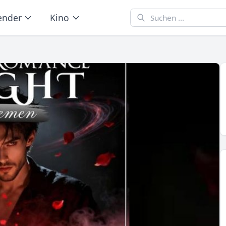
ender
Kino