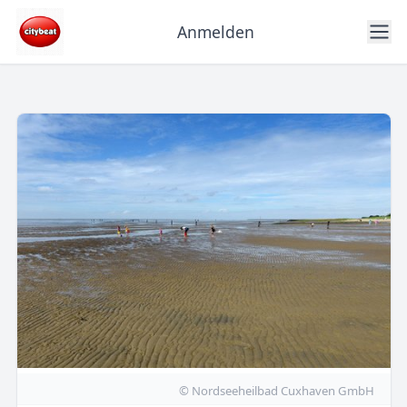
Anmelden
© Nordseeheilbad Cuxhaven GmbH