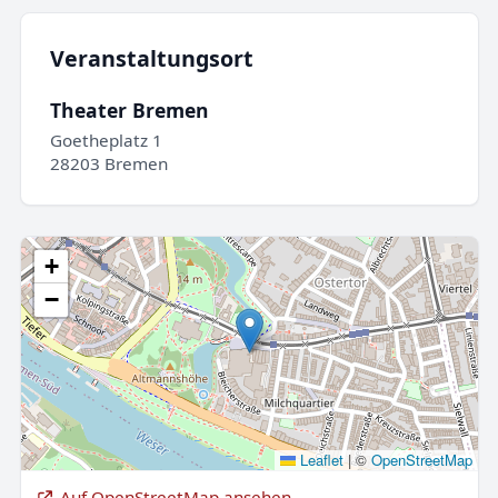
Veranstaltungsort
Theater Bremen
Goetheplatz 1
28203 Bremen
+
−
Leaflet
|
©
OpenStreetMap
Auf OpenStreetMap ansehen