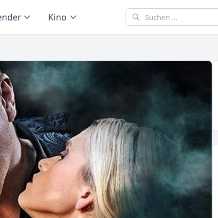
ender
Kino