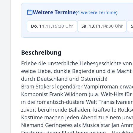
Weitere Termine
(4 weitere Termine)
Do, 11.11.
19:30 Uhr
Sa, 13.11.
14:30 Uhr
Beschreibung
Erlebe die unsterbliche Liebesgeschichte von 
ewige Liebe, dunkle Begierde und die Macht 
durch Deutschland und Österreich!
Bram Stokers legendärer Vampirroman erwach
Komponist Frank Wildhorn (u.a. Welt-Hits fü
in die romantisch-düstere Welt Transsilvanie
zuvor: berührende Balladen, kraftvolle Rock
Kostüme machen jeden Abend zu einem unver
Niemand Geringeres als Musicalstar Jan Amma
Finsternis deine Stadt heimsuchen – Herzklo