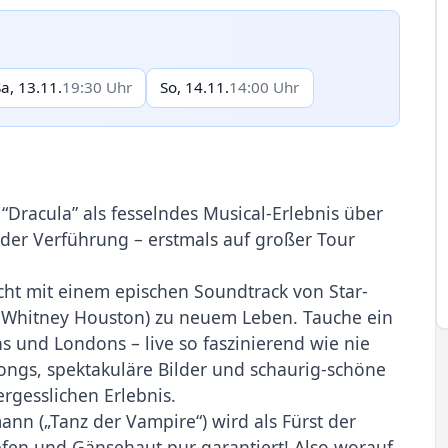
Sa, 13.11.
19:30 Uhr
So, 14.11.
14:00 Uhr
“Dracula” als fesselndes Musical-Erlebnis über
der Verführung – erstmals auf großer Tour
t mit einem epischen Soundtrack von Star-
r Whitney Houston) zu neuem Leben. Tauche ein
ns und Londons – live so faszinierend wie nie
songs, spektakuläre Bilder und schaurig-schöne
gesslichen Erlebnis.
nn („Tanz der Vampire“) wird als Fürst der
pfen und Gänsehaut pur garantiert! Also worauf