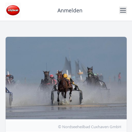
Anmelden
© Nordseeheilbad Cuxhaven GmbH