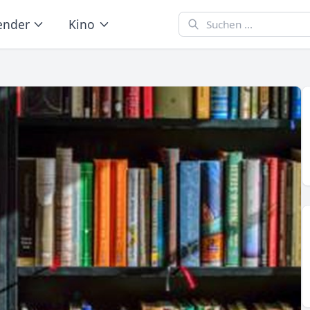
ender
Kino