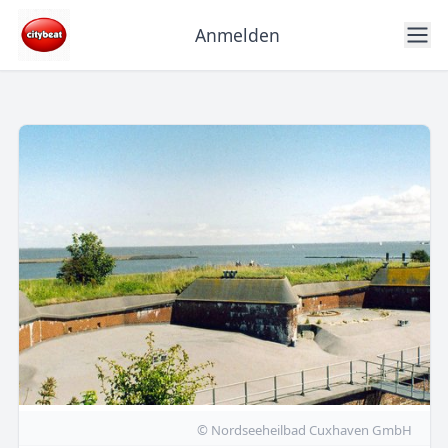
Anmelden
© Nordseeheilbad Cuxhaven GmbH