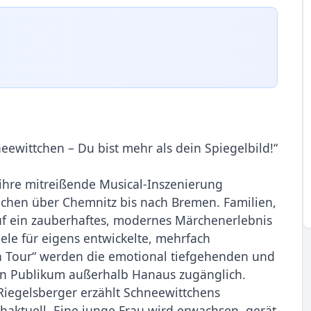
ewittchen – Du bist mehr als dein Spiegelbild!“
ihre mitreißende Musical-Inszenierung
nchen über Chemnitz bis nach Bremen. Familien,
uf ein zauberhaftes, modernes Märchenerlebnis
iele für eigens entwickelte, mehrfach
n Tour“ werden die emotional tiefgehenden und
n Publikum außerhalb Hanaus zugänglich.
iegelsberger erzählt Schneewittchens
haktuell. Eine junge Frau wird erwachsen, gerät