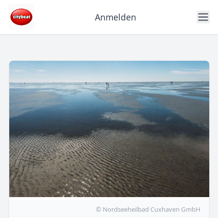
Anmelden
© Nordseeheilbad Cuxhaven GmbH