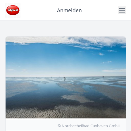
Anmelden
© Nordseeheilbad Cuxhaven GmbH