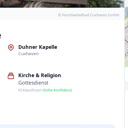
© Nordseeheilbad Cuxhaven GmbH
e
Duhner Kapelle
Cuxhaven
Kirche & Religion
Gottesdienst
KI-klassifiziert
(hohe Konfidenz)