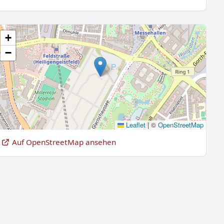
+
−
Leaflet
|
©
OpenStreetMap
Auf OpenStreetMap ansehen