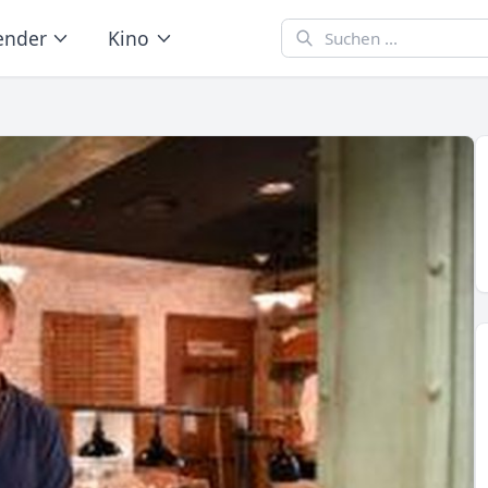
ender
Kino