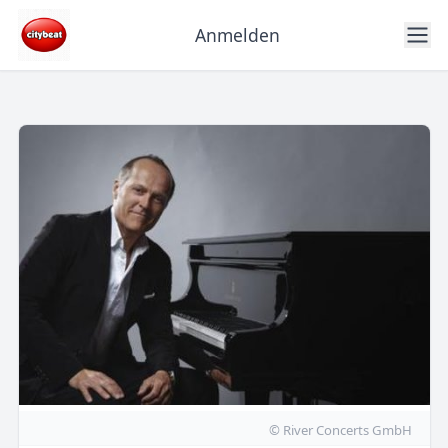
Anmelden
© River Concerts GmbH