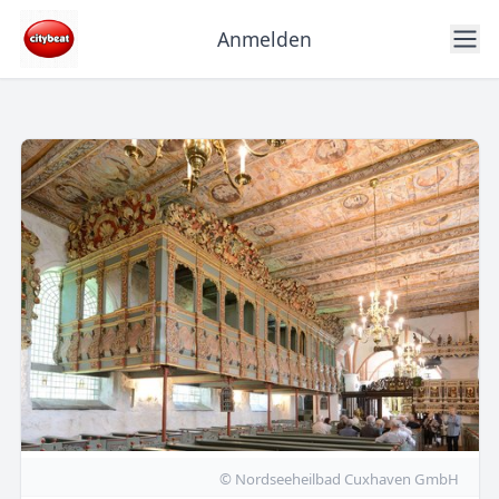
Anmelden
© Nordseeheilbad Cuxhaven GmbH