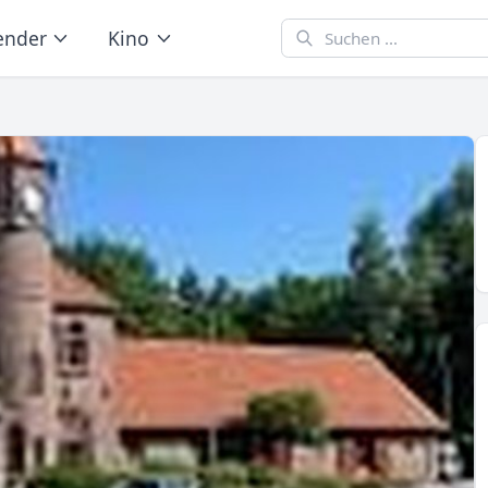
ender
Kino