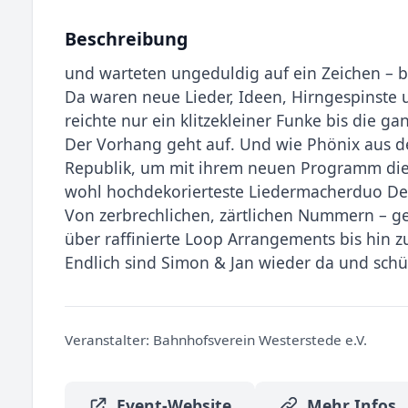
Beschreibung
und warteten ungeduldig auf ein Zeichen – bi
Da waren neue Lieder, Ideen, Hirngespinste u
reichte nur ein klitzekleiner Funke bis die ga
Der Vorhang geht auf. Und wie Phönix aus de
Republik, um mit ihrem neuen Programm die 
wohl hochdekorierteste Liedermacherduo Deu
Von zerbrechlichen, zärtlichen Nummern – g
über raffinierte Loop Arrangements bis hin z
Endlich sind Simon & Jan wieder da und schüt
Veranstalter:
Bahnhofsverein Westerstede e.V.
Event-Website
Mehr Infos