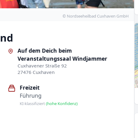
© Nordseeheilbad Cuxhaven GmbH
and
Auf dem Deich beim
Veranstaltungssaal Windjammer
Cuxhavener Straße 92
27476 Cuxhaven
Freizeit
Führung
KI-klassifiziert
(hohe Konfidenz)