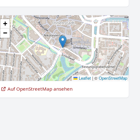
+
−
Leaflet
|
©
OpenStreetMap
Auf OpenStreetMap ansehen