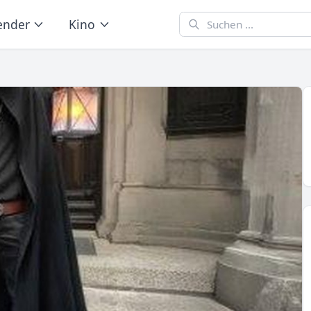
ender
Kino