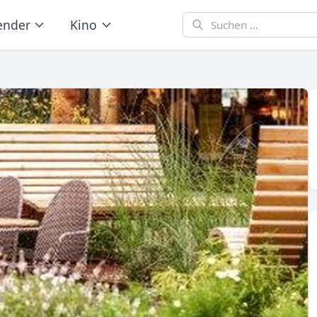
ender
Kino