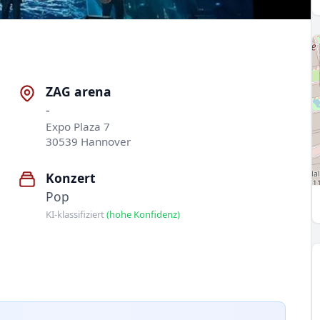
ZAG arena
-
Expo Plaza 7
30539 Hannover
Konzert
Pop
KI-klassifiziert
(hohe Konfidenz)