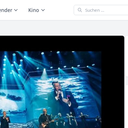
ender
Kino