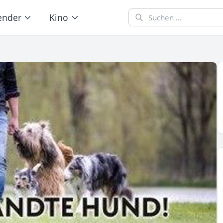
ender
Kino