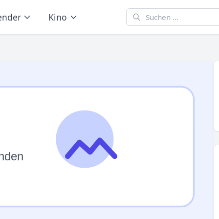
ender
Kino