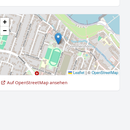
+
−
Leaflet
|
©
OpenStreetMap
Auf OpenStreetMap ansehen