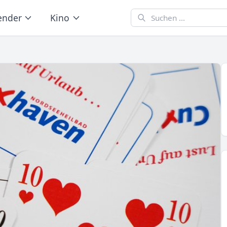
ender
Kino