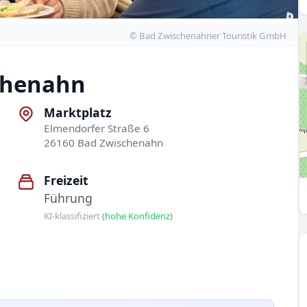
© Bad Zwischenahner Touristik GmbH
chenahn
Marktplatz
Elmendorfer Straße 6
26160 Bad Zwischenahn
Freizeit
Führung
KI-klassifiziert
(hohe Konfidenz)