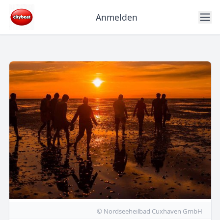
Anmelden
© Nordseeheilbad Cuxhaven GmbH