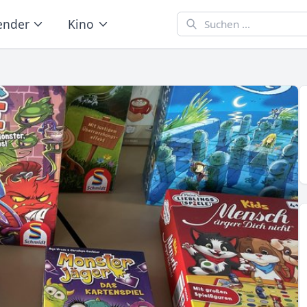
ender
Kino