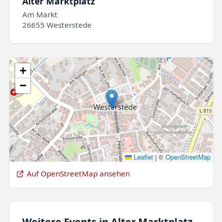
Alter Marktplatz
Am Markt
26655 Westerstede
+
−
Leaflet
|
©
OpenStreetMap
Auf OpenStreetMap ansehen
Weitere Events in Alter Marktplatz