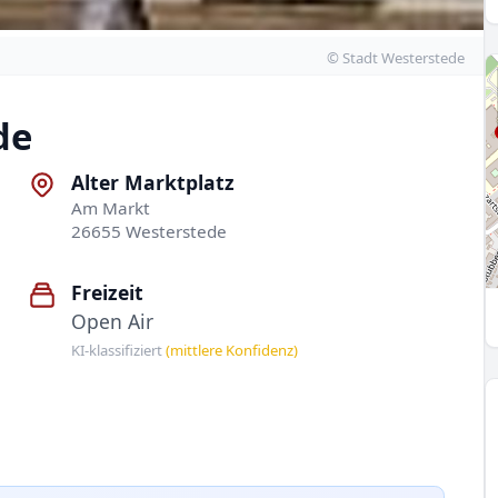
© Stadt Westerstede
de
Alter Marktplatz
Am Markt
26655 Westerstede
Freizeit
Open Air
KI-klassifiziert
(mittlere Konfidenz)