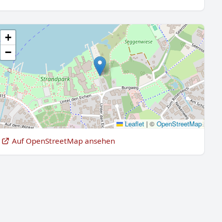
+
−
Leaflet
|
©
OpenStreetMap
Auf OpenStreetMap ansehen