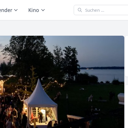
ender
Kino