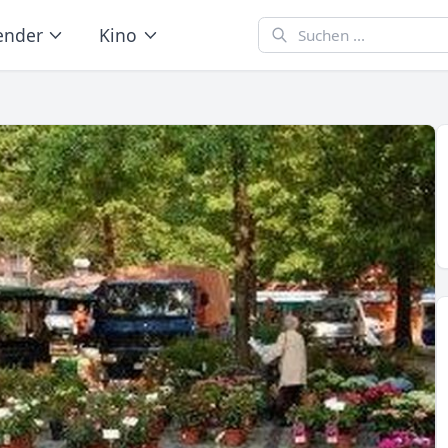
ender
Kino