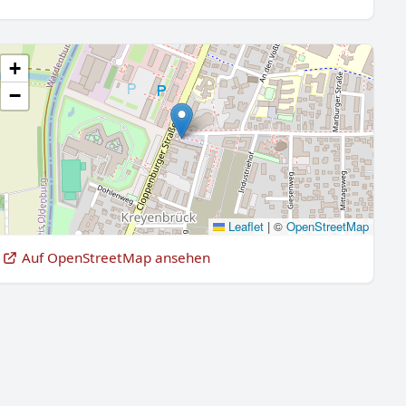
+
−
Leaflet
|
©
OpenStreetMap
Auf OpenStreetMap ansehen