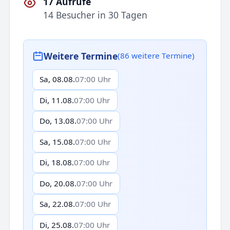
17 Aufrufe
14 Besucher in 30 Tagen
Weitere Termine
(86 weitere Termine)
Sa, 08.08.
07:00 Uhr
Di, 11.08.
07:00 Uhr
Do, 13.08.
07:00 Uhr
Sa, 15.08.
07:00 Uhr
Di, 18.08.
07:00 Uhr
Do, 20.08.
07:00 Uhr
Sa, 22.08.
07:00 Uhr
Di, 25.08.
07:00 Uhr