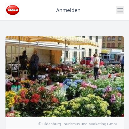
Anmelden
© Oldenburg Tourismus und Marketing GmbH