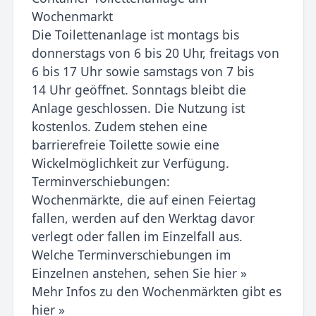
Wochenmarkt
Die Toilettenanlage ist montags bis
donnerstags von 6 bis 20 Uhr, freitags von
6 bis 17 Uhr sowie samstags von 7 bis
14 Uhr geöffnet. Sonntags bleibt die
Anlage geschlossen. Die Nutzung ist
kostenlos. Zudem stehen eine
barrierefreie Toilette sowie eine
Wickelmöglichkeit zur Verfügung.
Terminverschiebungen:
Wochenmärkte, die auf einen Feiertag
fallen, werden auf den Werktag davor
verlegt oder fallen im Einzelfall aus.
Welche Terminverschiebungen im
Einzelnen anstehen, sehen Sie hier »
Mehr Infos zu den Wochenmärkten gibt es
hier »