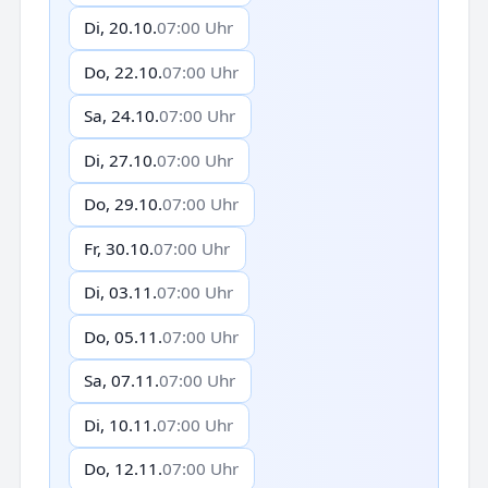
Di, 20.10.
07:00 Uhr
Do, 22.10.
07:00 Uhr
Sa, 24.10.
07:00 Uhr
Di, 27.10.
07:00 Uhr
Do, 29.10.
07:00 Uhr
Fr, 30.10.
07:00 Uhr
Di, 03.11.
07:00 Uhr
Do, 05.11.
07:00 Uhr
Sa, 07.11.
07:00 Uhr
Di, 10.11.
07:00 Uhr
Do, 12.11.
07:00 Uhr