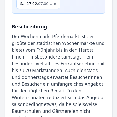
Sa, 27.02.
07:00 Uhr
Beschreibung
Der Wochenmarkt Pferdemarkt ist der
größte der städtischen Wochenmärkte und
bietet vom Frühjahr bis in den Herbst
hinein – insbesondere samstags – ein
besonders vielfältiges Einkaufserlebnis mit
bis zu 70 Marktständen. Auch dienstags
und donnerstags erwartet Besucherinnen
und Besucher ein umfangreiches Angebot
für den täglichen Bedarf. In den
Wintermonaten reduziert sich das Angebot
saisonbedingt etwas, da beispielsweise
Baumschulen und Gärtnereien nicht