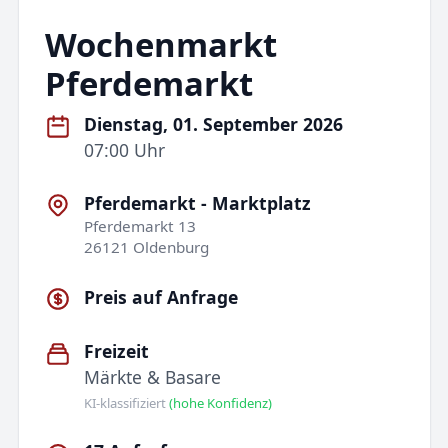
Wochenmarkt
Pferdemarkt
Dienstag, 01. September 2026
07:00 Uhr
Pferdemarkt - Marktplatz
Pferdemarkt 13
26121 Oldenburg
Preis auf Anfrage
Freizeit
Märkte & Basare
KI-klassifiziert
(hohe Konfidenz)