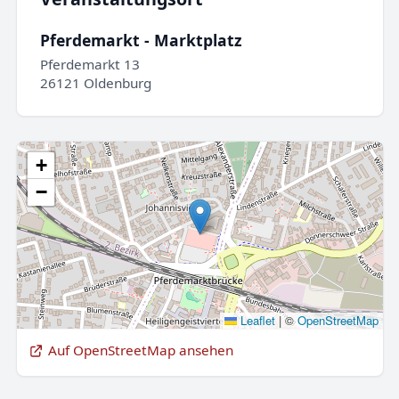
Pferdemarkt - Marktplatz
Pferdemarkt 13
26121 Oldenburg
+
−
Leaflet
|
©
OpenStreetMap
Auf OpenStreetMap ansehen