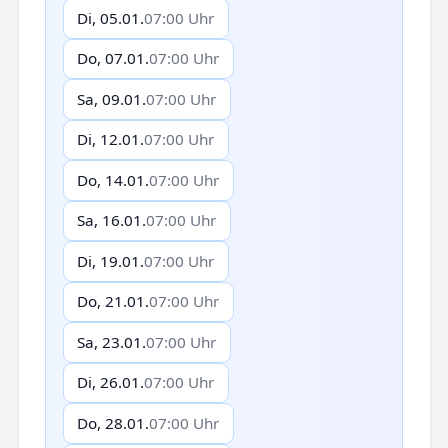
Di, 05.01.
07:00 Uhr
Do, 07.01.
07:00 Uhr
Sa, 09.01.
07:00 Uhr
Di, 12.01.
07:00 Uhr
Do, 14.01.
07:00 Uhr
Sa, 16.01.
07:00 Uhr
Di, 19.01.
07:00 Uhr
Do, 21.01.
07:00 Uhr
Sa, 23.01.
07:00 Uhr
Di, 26.01.
07:00 Uhr
Do, 28.01.
07:00 Uhr