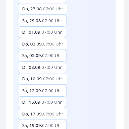
Do, 27.08.
07:00 Uhr
Sa, 29.08.
07:00 Uhr
Di, 01.09.
07:00 Uhr
Do, 03.09.
07:00 Uhr
Sa, 05.09.
07:00 Uhr
Di, 08.09.
07:00 Uhr
Do, 10.09.
07:00 Uhr
Sa, 12.09.
07:00 Uhr
Di, 15.09.
07:00 Uhr
Do, 17.09.
07:00 Uhr
Sa, 19.09.
07:00 Uhr