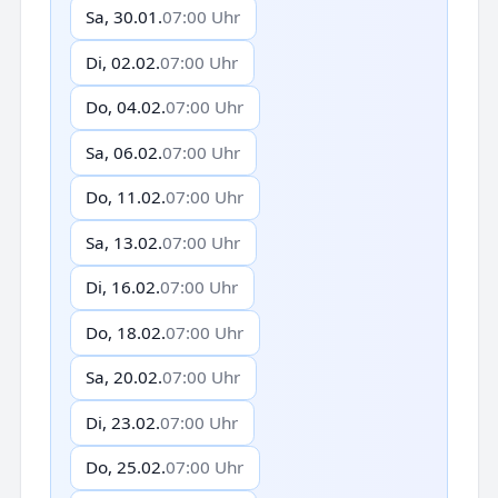
Sa, 30.01.
07:00 Uhr
Di, 02.02.
07:00 Uhr
Do, 04.02.
07:00 Uhr
Sa, 06.02.
07:00 Uhr
Do, 11.02.
07:00 Uhr
Sa, 13.02.
07:00 Uhr
Di, 16.02.
07:00 Uhr
Do, 18.02.
07:00 Uhr
Sa, 20.02.
07:00 Uhr
Di, 23.02.
07:00 Uhr
Do, 25.02.
07:00 Uhr