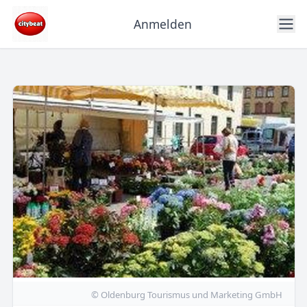
Anmelden
© Oldenburg Tourismus und Marketing GmbH