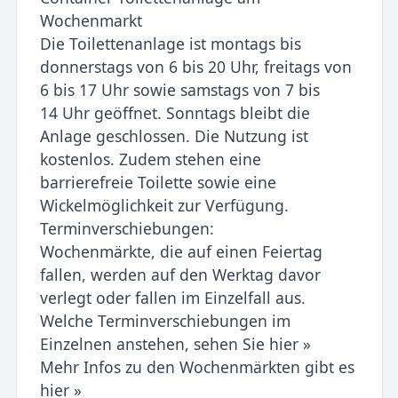
Wochenmarkt
Die Toilettenanlage ist montags bis
donnerstags von 6 bis 20 Uhr, freitags von
6 bis 17 Uhr sowie samstags von 7 bis
14 Uhr geöffnet. Sonntags bleibt die
Anlage geschlossen. Die Nutzung ist
kostenlos. Zudem stehen eine
barrierefreie Toilette sowie eine
Wickelmöglichkeit zur Verfügung.
Terminverschiebungen:
Wochenmärkte, die auf einen Feiertag
fallen, werden auf den Werktag davor
verlegt oder fallen im Einzelfall aus.
Welche Terminverschiebungen im
Einzelnen anstehen, sehen Sie hier »
Mehr Infos zu den Wochenmärkten gibt es
hier »