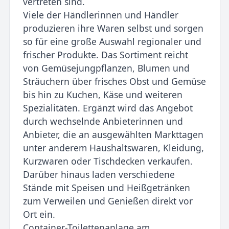
vertreten sind.
Viele der Händlerinnen und Händler
produzieren ihre Waren selbst und sorgen
so für eine große Auswahl regionaler und
frischer Produkte. Das Sortiment reicht
von Gemüsejungpflanzen, Blumen und
Sträuchern über frisches Obst und Gemüse
bis hin zu Kuchen, Käse und weiteren
Spezialitäten. Ergänzt wird das Angebot
durch wechselnde Anbieterinnen und
Anbieter, die an ausgewählten Markttagen
unter anderem Haushaltswaren, Kleidung,
Kurzwaren oder Tischdecken verkaufen.
Darüber hinaus laden verschiedene
Stände mit Speisen und Heißgetränken
zum Verweilen und Genießen direkt vor
Ort ein.
Container-Toilettenanlage am