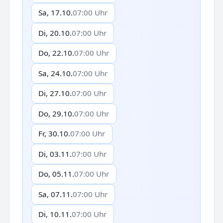
Sa, 17.10.
07:00 Uhr
Di, 20.10.
07:00 Uhr
Do, 22.10.
07:00 Uhr
Sa, 24.10.
07:00 Uhr
Di, 27.10.
07:00 Uhr
Do, 29.10.
07:00 Uhr
Fr, 30.10.
07:00 Uhr
Di, 03.11.
07:00 Uhr
Do, 05.11.
07:00 Uhr
Sa, 07.11.
07:00 Uhr
Di, 10.11.
07:00 Uhr