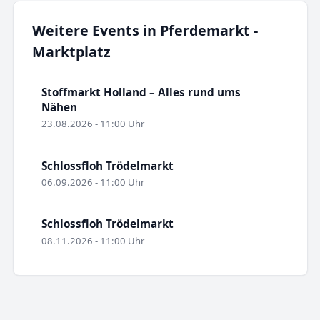
Weitere Events in Pferdemarkt -
Marktplatz
Stoffmarkt Holland – Alles rund ums
Nähen
23.08.2026 - 11:00 Uhr
Schlossfloh Trödelmarkt
06.09.2026 - 11:00 Uhr
Schlossfloh Trödelmarkt
08.11.2026 - 11:00 Uhr